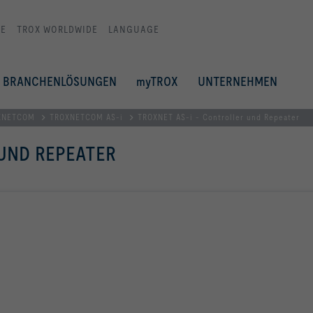
E
TROX WORLDWIDE
LANGUAGE
BRANCHENLÖSUNGEN
myTROX
UNTERNEHMEN
XNETCOM
TROXNETCOM AS-i
TROXNET AS-i - Controller und Repeater
 UND REPEATER