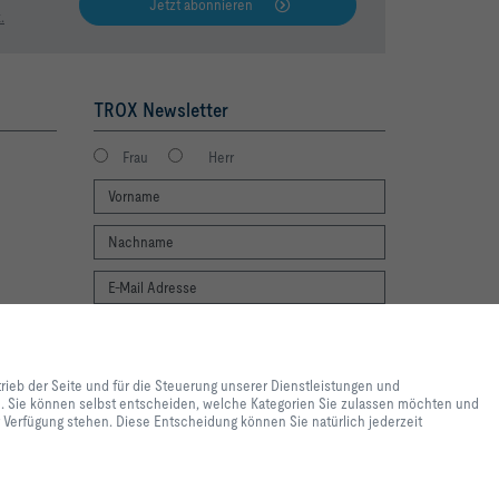
Jetzt abonnieren
.
TROX Newsletter
Frau
Herr
Newsletter footer form legal terms
lebnis und einfache
Jetzt abonnieren
ite und für die Steuerung
trieb der Seite und für die Steuerung unserer Dienstleistungen und
e lediglich zu
en. Sie können selbst entscheiden, welche Kategorien Sie zulassen möchten und
 Inhalte genutzt werden. Sie
ur Verfügung stehen. Diese Entscheidung können Sie natürlich jederzeit
e Einstellungen zur
 Einstellungen womöglich nicht
nen Sie natürlich jederzeit