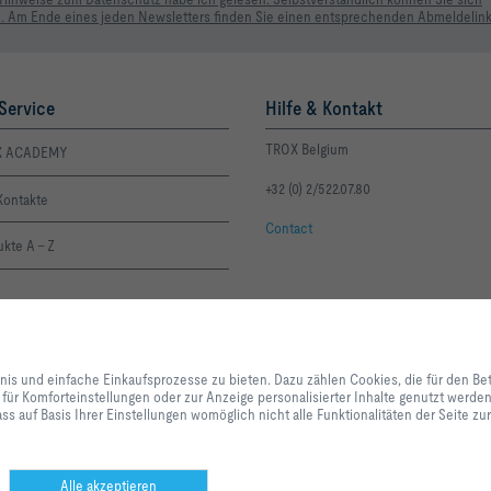
. Am Ende eines jeden Newsletters finden Sie einen entsprechenden Abmeldelink
Service
Hilfe & Kontakt
TROX Belgium
X ACADEMY
+32 (0) 2/522.07.80
Kontakte
Contact
kte A - Z
Mit Klick auf den Button erlauben Sie uns, Ihnen ein optimales Webseiten-Er
Einkaufsprozesse zu bieten. Dazu zählen Cookies, die für den Betrieb der Se
bnis und einfache Einkaufsprozesse zu bieten. Dazu zählen Cookies, die für den Be
unserer Dienstleistungen und Anwendungen notwendig sind, sowie solche, di
 für Komforteinstellungen oder zur Anzeige personalisierter Inhalte genutzt werd
Statistikzwecken, für Komforteinstellungen oder zur Anzeige personalisierter
ss auf Basis Ihrer Einstellungen womöglich nicht alle Funktionalitäten der Seite z
können selbst entscheiden, welche Kategorien Sie zulassen möchten und di
Datennutzung individuell anpassen. Bitte beachten Sie, dass auf Basis Ihrer
alle Funktionalitäten der Seite zur Verfügung stehen. Diese Entscheidung kön
anpassen.
Alle akzeptieren