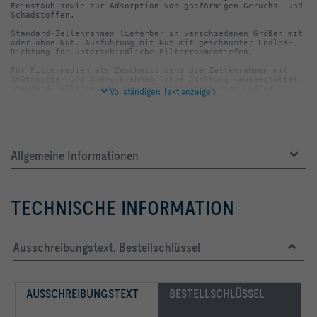
Feinstaub sowie zur Adsorption von gasförmigen Geruchs- und 
Standard-Zellenrahmen lieferbar in verschiedenen Größen mit 
oder ohne Nut. Ausführung mit Nut mit geschäumter Endlos-
Für Filtermedien als Zuschnitt sind die Zellenrahmen mit 
Stützgitter und Andruckrahmen (ohne Dichtung) ausgestattet. 
Standard-Zellenrahmen ohne Nut mit geschäumter Endlos-
Vollständigen Text anzeigen
Vier Spannelemente sorgen für eine optimale Abdichtung 
zwischen Zellenrahmen und Filterelement. Standard-
Zellenrahmen sind hygienekonform nach VDI 6022.
Allgemeine Informationen
B			Variante: Rahmen mit umlaufender 
TECHNISCHE INFORMATION
Ausschreibungstext, Bestellschlüssel
AUSSCHREIBUNGSTEXT
BESTELLSCHLÜSSEL
CS			Dichtung: Endlos-Dichtung