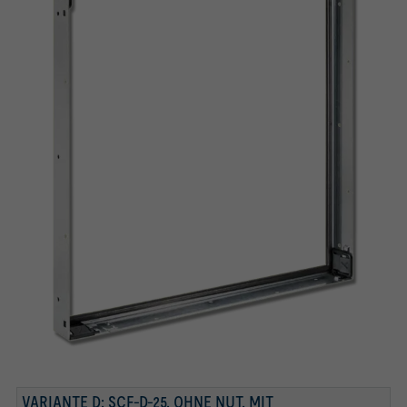
Konform nach VDI 6022
Zellenrahmen mit Schnellspannelement
VARIANTE D: SCF-D-25, OHNE NUT, MIT