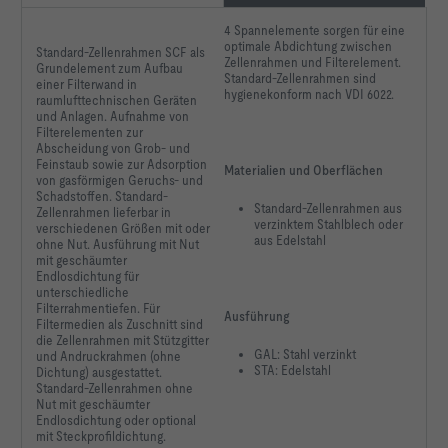
4 Spannelemente sorgen für eine
optimale Abdichtung zwischen
Standard-Zellenrahmen SCF
als
Zellenrahmen und Filterelement.
Grundelement zum Aufbau
Standard-Zellenrahmen sind
einer Filterwand in
Auslegungsdaten    No data available or necessary.   
hygienekonform nach VDI 6022.
raumlufttechnischen
Geräten
und Anlagen. Aufnahme
von
Filterelementen zur
Abscheidung von Grob-
und
Feinstaub sowie zur
Adsorption
Materialien und Oberflächen
von gasförmigen
Geruchs- und
Schadstoffen.
Standard-
Standard-Zellenrahmen aus
Zellenrahmen
lieferbar in
verzinktem Stahlblech oder
verschiedenen
Größen mit oder
aus Edelstahl
ohne Nut.
Ausführung mit Nut
mit
geschäumter
Endlosdichtung
für
unterschiedliche
Filterrahmentiefen.
Für
Ausführung
Filtermedien als Zuschnitt
sind
die Zellenrahmen
mit Stützgitter
GAL: Stahl verzinkt
und Andruckrahmen
(ohne
STA: Edelstahl
Dichtung) ausgestattet.
Standard-Zellenrahmen
ohne
Nut mit geschäumter
Endlosdichtung oder optional
mit Steckprofildichtung.