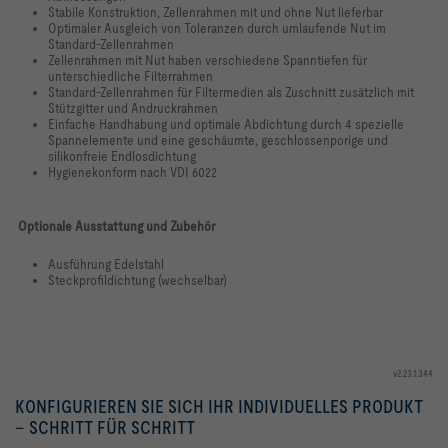
Stabile Konstruktion, Zellenrahmen mit und ohne Nut lieferbar
Optimaler Ausgleich von Toleranzen durch umlaufende Nut im
Standard-Zellenrahmen
Zellenrahmen mit Nut haben verschiedene Spanntiefen für
unterschiedliche Filterrahmen
Standard-Zellenrahmen für Filtermedien als Zuschnitt zusätzlich mit
Stützgitter und Andruckrahmen
Einfache Handhabung und optimale Abdichtung durch 4 spezielle
Spannelemente und eine geschäumte, geschlossenporige und
silikonfreie Endlosdichtung
Hygienekonform nach VDI 6022
Optionale Ausstattung und Zubehör
Ausführung Edelstahl
Steckprofildichtung (wechselbar)
v2.23.1.344
KONFIGURIEREN SIE SICH IHR INDIVIDUELLES PRODUKT
– SCHRITT FÜR SCHRITT