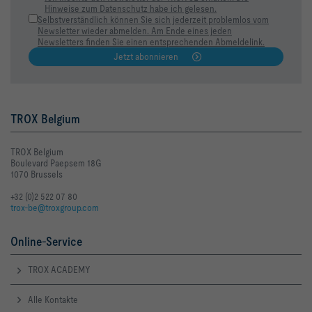
Hinweise zum Datenschutz habe ich gelesen.
Selbstverständlich können Sie sich jederzeit problemlos vom
Newsletter wieder abmelden. Am Ende eines jeden
Newsletters finden Sie einen entsprechenden Abmeldelink.
Jetzt abonnieren
              Klappenstellung AUF   Klappenstellung 45°   
Δpt [Pa]      16                    33                    
LWA [dB(A)]   30                    31                    
TROX Belgium
63Hz [dB]     25                    26                    
TROX Belgium
Boulevard Paepsem 18G
125Hz [dB]    34                    34                    
1070 Brussels
250Hz [dB]    36                    37                    
+32 (0)2 522 07 80
trox-be@troxgroup.com
500Hz [dB]    27                    29                    
Online-Service
1kHz [dB]     15                    19                    
TROX ACADEMY
2kHz [dB]     < 15                  < 15                  
Alle Kontakte
4kHz [dB]     < 15                  < 15                  < 