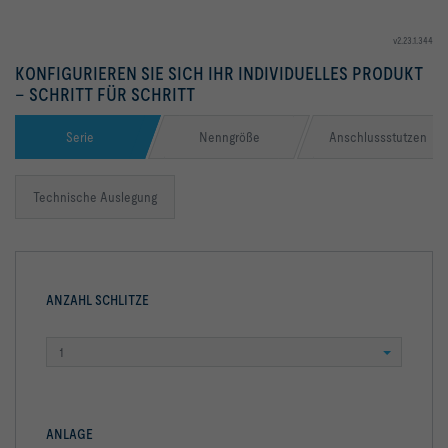
v2.23.1.344
KONFIGURIEREN SIE SICH IHR INDIVIDUELLES PRODUKT
– SCHRITT FÜR SCHRITT
Serie
Nenngröße
Anschlussstutzen
Technische Auslegung
ANZAHL SCHLITZE
1
ANLAGE