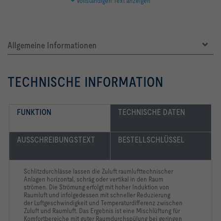
Vollständigen Text anzeigen
Varianten mit Anschlusskasten verfügen über 1 oder 2 
Anschlussstutzen. Die Anschlussstutzen beim symmetrischen 
Beim asymmetrischen Anschlusskasten sind die 
Allgemeine Informationen
Alle Anschlusskästen verfügen über 4 Aufhängelaschen zur 
Die Verbindung zwischen Frontschiene und Anschlusskasten 
TECHNISCHE INFORMATION
Die Anschlussstutzen sind passend für runde Luftleitungen 
nach EN 1506 oder EN 13180. Schallleistungspegel des 
Strömungsgeräusches gemessen nach EN ISO 5135.
FUNKTION
TECHNISCHE DATEN
AUSSCHREIBUNGSTEXT
BESTELLSCHLÜSSEL
-   Gleichmäßige Strahlausbreitung reduziert 
-   Horizontale, schräge oder vertikale Zuluftführung durch 
Schlitzdurchlässe lassen die Zuluft raumlufttechnischer
Anlagen horizontal, schräg oder vertikal in den Raum
strömen. Die Strömung erfolgt mit hoher Induktion von
-   Behagliches und komfortables Raumklima durch hohe 
Raumluft und infolgedessen mit schneller Reduzierung
Induktion bzw. schnellen Abbau von Temperaturdifferenzen 
der Luftgeschwindigkeit und Temperaturdifferenz zwischen
Zuluft und Raumluft. Das Ergebnis ist eine Mischlüftung für
-   Hochwertiges Erscheinungsbild durch 
Komfortbereiche mit guter Raumdurchspülung bei geringen
oberflächenbehandelte Aluminium-Strangpressprofile mit 