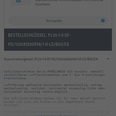
HA
Anschluss
Nenngröße
BESTELLSCHLÜSSEL:
PL35-1-S-SF-
HS/1200X1200X98/1-D-LS/B00/EA
Ausschreibungstext:
PL35-1-S-SF-HS/1200x1200x98/1-D-LS/B00/EA
Schlitzdurchlässe Serie PURELINE35 mit einzeln, manuell 
verstellbaren Luftleitelementen und 1- bis 4-schlitziger 
Luftführung wahlweise horizontal wechselseitig, schräg 
wechselseitig, vertikal, horizontal einseitig links oder 
Die Schlitzdurchlässe können für Zu- oder Abluft genutzt 
werden und sind zum Einbau in die abgehängte Decke 
Einbaufertige Komponente bestehend aus der Frontschiene mit 