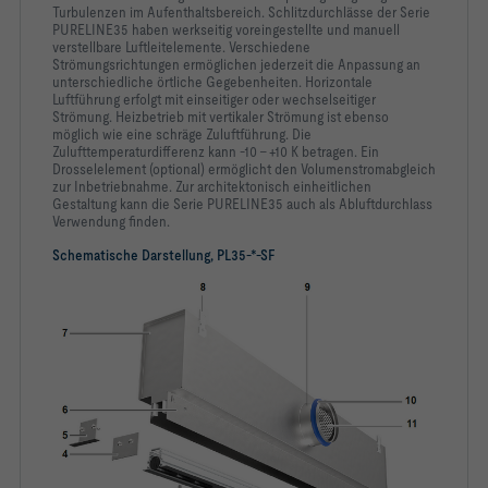
Turbulenzen im Aufenthaltsbereich. Schlitzdurchlässe der Serie
PURELINE35 haben werkseitig voreingestellte und manuell
-   Frontschiene optimiert für maximalen Volumenstrom bei 
verstellbare Luftleitelemente. Verschiedene
Strömungsrichtungen ermöglichen jederzeit die Anpassung an
unterschiedliche örtliche Gegebenheiten. Horizontale
-   Optisch durchlaufende Bandverlegung möglich
Luftführung erfolgt mit einseitiger oder wechselseitiger
Strömung. Heizbetrieb mit vertikaler Strömung ist ebenso
möglich wie eine schräge Zuluftführung. Die
Zulufttemperaturdifferenz kann -10 – +10 K betragen. Ein
Drosselelement (optional) ermöglicht den Volumenstromabgleich
zur Inbetriebnahme. Zur architektonisch einheitlichen
Gestaltung kann die Serie PURELINE35 auch als Abluftdurchlass
-   Luftleitelemente aus Kunststoff ABS, nach UL94, V-0, 
Verwendung finden.
Schematische Darstellung, PL35-*-SF
-   Auskleidung aus Mineralwolle und geschlossen zelligem 