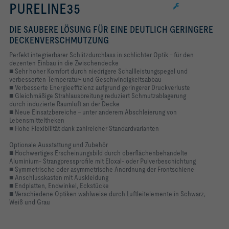
PURELINE35
DIE SAUBERE LÖSUNG FÜR EINE DEUTLICH GERINGERE
DECKENVERSCHMUTZUNG
Perfekt integrierbarer Schlitzdurchlass in schlichter Optik – für den
dezenten Einbau in die Zwischendecke
■ Sehr hoher Komfort durch niedrigere Schallleistungspegel und
verbesserten Temperatur- und Geschwindigkeitsabbau
■ Verbesserte Energieeffizienz aufgrund geringerer Druckverluste
■ Gleichmäßige Strahlausbreitung reduziert Schmutzablagerung
durch induzierte Raumluft an der Decke
■ Neue Einsatzbereiche – unter anderem Abschleierung von
Lebensmitteltheken
■ Hohe Flexibilität dank zahlreicher Standardvarianten
Optionale Ausstattung und Zubehör
■ Hochwertiges Erscheinungsbild durch oberflächenbehandelte
Aluminium- Strangpressprofile mit Eloxal- oder Pulverbeschichtung
■ Symmetrische oder asymmetrische Anordnung der Frontschiene
■ Anschlusskasten mit Auskleidung
■ Endplatten, Endwinkel, Eckstücke
■ Verschiedene Optiken wahlweise durch Luftleitelemente in Schwarz,
Weiß und Grau