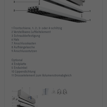
-   W: Luftleitelemente ähnlich RAL 9010, weiß
-   Mineralwolle an den luftberührten Flächen kaschiert mit 
1 Frontschiene, 1-, 2-, 3- oder 4-schlitzig
2 Verstellbares Luftleitelement
3 Schraubbefestigung
6 Hals
7 Anschlusskasten
-   Hygienisch unbedenklich durch hohe Biolöslichkeit, nach 
8 Aufhängelasche
9 Anschlussstutzen
-   Inert gegenüber Pilz- und Bakterienwachstum
Optional
4 Endplatte
5 Endwinkel
10 Lippendichtung
11 Drosselelement zum Volumenstromabgleich
SF			Variante: Mit lösbarer Verbindung 
HS			Anschlusskastenvariante: 