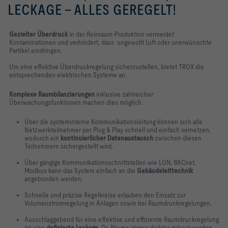
LECKAGE – ALLES GEREGELT!
Gezielter Überdruck
in der Reinraum-Produktion vermeidet
Kontaminationen und verhindert, dass
ungewollt Luft oder unerwünschte
Partikel eindringen.
Um eine effektive Überdruckregelung sicherzustellen, bietet TROX die
entsprechenden elektrischen Systeme an.
Komplexe Raumbilanzierungen
inklusive zahlreicher
Überwachungsfunktionen machen dies möglich.
Über die systeminterne Kommunikationsleitung können sich alle
Netzwerkteilnehmer per Plug & Play schnell und einfach vernetzen,
wodurch ein
kontinuierlicher Datenaustausch
zwischen diesen
Teilnehmern sichergestellt wird.
Über gängige Kommunikationsschnittstellen wie LON, BACnet,
Modbus kann das System einfach an die
Gebäudeleittechnik
angebunden werden.
Schnelle und präzise Regelkreise erlauben den Einsatz zur
Volumenstromregelung in Anlagen sowie bei Raumdruckregelungen.
Ausschlaggebend für eine effektive und effiziente Raumdruckregelung
ist eine
definierte Leckage
. Da Räume immer dichter gebaut werden,