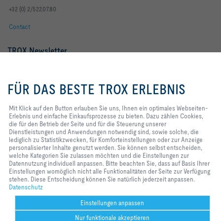
+32 (0) 2/522.07.80
Contact
TROX Newsletter
Frau
Herr
Mit Klick auf den Button erlauben
Sie uns, Ihnen ein optimales
FÜR DAS BESTE TROX ERLEBNIS
Webseiten-Erlebnis und einfache
Einkaufsprozesse zu bieten. Dazu
zählen Cookies, die für den
Mit Klick auf den Button erlauben Sie uns, Ihnen ein optimales Webseiten-
Betrieb der Seite und für die
Erlebnis und einfache Einkaufsprozesse zu bieten. Dazu zählen Cookies,
Steuerung unserer
die für den Betrieb der Seite und für die Steuerung unserer
Dienstleistungen und
Dienstleistungen und Anwendungen notwendig sind, sowie solche, die
Anwendungen notwendig sind,
lediglich zu Statistikzwecken, für Komforteinstellungen oder zur Anzeige
sowie solche, die lediglich zu
personalisierter Inhalte genutzt werden. Sie können selbst entscheiden,
Statistikzwecken, für
welche Kategorien Sie zulassen möchten und die Einstellungen zur
Newsletter footer form legal terms
Jetzt abonnieren
Komforteinstellungen oder zur
Datennutzung individuell anpassen. Bitte beachten Sie, dass auf Basis Ihrer
Anzeige personalisierter Inhalte
Einstellungen womöglich nicht alle Funktionalitäten der Seite zur Verfügung
genutzt werden. Sie können selbst
stehen. Diese Entscheidung können Sie natürlich jederzeit anpassen.
entscheiden, welche Kategorien
Datenschutz
Home
Kontakt
Impressum
AGB
Datenschutz
Disclaimer
Sie zulassen möchten und die
2026 © TROX Austria GmbH
Einstellungen zur Datennutzung
Einstellungen anpassen
individuell anpassen. Bitte
Nur funktionale akzeptieren
beachten Sie, dass auf Basis Ihrer