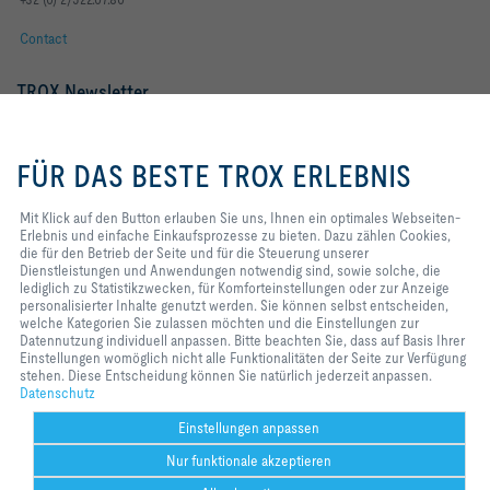
Contact
TROX Newsletter
Frau
Herr
Mit Klick auf den Button erlauben
Sie uns, Ihnen ein optimales
FÜR DAS BESTE TROX ERLEBNIS
Webseiten-Erlebnis und einfache
Einkaufsprozesse zu bieten. Dazu
zählen Cookies, die für den
Mit Klick auf den Button erlauben Sie uns, Ihnen ein optimales Webseiten-
Betrieb der Seite und für die
Erlebnis und einfache Einkaufsprozesse zu bieten. Dazu zählen Cookies,
Steuerung unserer
die für den Betrieb der Seite und für die Steuerung unserer
Dienstleistungen und
Dienstleistungen und Anwendungen notwendig sind, sowie solche, die
Anwendungen notwendig sind,
lediglich zu Statistikzwecken, für Komforteinstellungen oder zur Anzeige
sowie solche, die lediglich zu
personalisierter Inhalte genutzt werden. Sie können selbst entscheiden,
Statistikzwecken, für
welche Kategorien Sie zulassen möchten und die Einstellungen zur
Newsletter footer form legal terms
Jetzt abonnieren
Komforteinstellungen oder zur
Datennutzung individuell anpassen. Bitte beachten Sie, dass auf Basis Ihrer
Anzeige personalisierter Inhalte
Einstellungen womöglich nicht alle Funktionalitäten der Seite zur Verfügung
genutzt werden. Sie können selbst
stehen. Diese Entscheidung können Sie natürlich jederzeit anpassen.
entscheiden, welche Kategorien
Datenschutz
Home
Kontakt
Impressum
AGB
Datenschutz
Disclaimer
Sie zulassen möchten und die
2026 © TROX Austria GmbH
Einstellungen zur Datennutzung
Einstellungen anpassen
individuell anpassen. Bitte
Nur funktionale akzeptieren
beachten Sie, dass auf Basis Ihrer
Einstellungen womöglich nicht alle