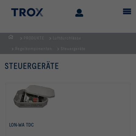
PRODUKTE
Luftdurchlässe
STARTSEITE
Regelkomponenten
Steuergeräte
STEUERGERÄTE
LON-WA TDC
mehr erfahren