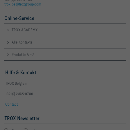
trox-be@troxgroup.com
LWNR [dB]     n.V.              n.V.              n.V.
Online-Service
TROX ACADEMY
Alle Kontakte
Produkte A - Z
Hilfe & Kontakt
TROX Belgium
+32 (0) 2/522.07.80
Contact
TROX Newsletter