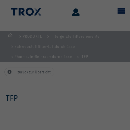
PRODUKTE
Filtergeräte Filterelemente
STARTSEITE
Schwebstofffilter-Luftdurchlässe
Pharmazie-Reinraumdurchlässe
TFP
zurück zur Übersicht
TFP