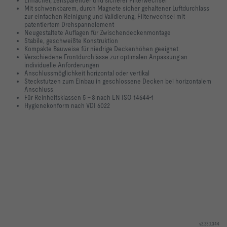
Einfacher, zeitsparender und sicherer Filterwechsel
Mit schwenkbarem, durch Magnete sicher gehaltener Luftdurchlass
zur einfachen Reinigung und Validierung, Filterwechsel mit
patentiertem Drehspannelement
Neugestaltete Auflagen für Zwischendeckenmontage
Stabile, geschweißte Konstruktion
Kompakte Bauweise für niedrige Deckenhöhen geeignet
Verschiedene Frontdurchlässe zur optimalen Anpassung an
individuelle Anforderungen
Anschlussmöglichkeit horizontal oder vertikal
Steckstutzen zum Einbau in geschlossene Decken bei horizontalem
Anschluss
Für Reinheitsklassen 5 – 8 nach EN ISO 14644-1
Hygienekonform nach VDI 6022
v2.23.1.344