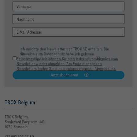
Abstand a:    Aufgrund der Strahlablösung von der Decke bei 
{0} {2} (2 × {1} {2}), sind die Werte für vh1 und Δth1 
Abstand x:    Aufgrund der Strahlablösung von der Decke bei 
{0} {1}, sind die Werte für vl und Δtl nicht garantiert.
[[NaN]][[m]]
Ich möchte den Newsletter der TROX SE erhalten. Die
Hinweise zum Datenschutz habe ich gelesen.
              Klappenstellung AUF   Klappenstellung 45°   
Selbstverständlich können Sie sich jederzeit problemlos vom
Newsletter wieder abmelden. Am Ende eines jeden
Newsletters finden Sie einen entsprechenden Abmeldelink.
Jetzt abonnieren
TROX Belgium
TROX Belgium
Boulevard Paepsem 18G
1070 Brussels
+32 (0)2 522 07 80