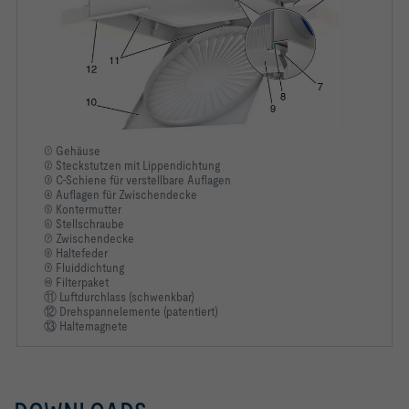
-   pulverbeschichtet, RAL 9010, reinweiß
① Gehäuse
② Steckstutzen mit Lippendichtung
-   Stahlblech pulverbeschichtet, RAL 9010, reinweiß
③ C-Schiene für verstellbare Auflagen
④ Auflagen für Zwischendecke
⑤ Kontermutter
⑥ Stellschraube
⑦ Zwischendecke
⑧ Haltefeder
SC			Variante: Stutzen rund, Anordnung 
⑨ Fluiddichtung
⑩ Filterpaket
SPC			Material: Stahlblech 
⑪ Luftdurchlass (schwenkbar)
⑫ Drehspannelemente (patentiert)
⑬ Haltemagnete