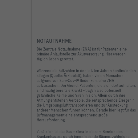
NOTAUFNAHME
Die Zentrale Notaufnahme (ZNA) ist für Patienten eine
primäre Anlaufstelle zur Akutversorgung. Hier werden
täglich Leben gerettet.
Während die Fallzahlen in den letzten Jahren kontinuierlich
stiegen (Quelle: Ärzteblatt), haben vielen Menschen
aufgrund von Sars-Cov-19 Bedenken, eine ZNA
aufzusuchen. Der Grund: Patienten, die sich dort aufhalten,
sind häufig bereits erkrankt – tragen also potenziell
gefährliche Keime und Viren in sich. Allein durch ihre
Atmung entstehen Aerosole, die entsprechende Erreger in
die Umgebungsluft transportieren und zur Ansteckung
anderer Menschen führen können. Gerade hier liegt für das
Luftmanagement eine entsprechend große
Herausforderung.
Zusätzlich ist das Raumklima in diesem Bereich des
Krankenhauses durch innenliegende Räume, zahlreiche