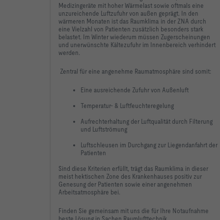
Medizingeräte mit hoher Wärmelast sowie oftmals eine
unzureichende Luftzufuhr von außen geprägt. In den
wärmeren Monaten ist das Raumklima in der ZNA durch
eine Vielzahl von Patienten zusätzlich besonders stark
belastet. Im Winter wiederum müssen Zugerscheinungen
und unerwünschte Kältezufuhr im Innenbereich verhindert
werden.
Zentral für eine angenehme Raumatmosphäre sind somit:
Eine ausreichende Zufuhr von Außenluft
Temperatur- & Luftfeuchteregelung
Aufrechterhaltung der Luftqualität durch Filterung
und Luftströmung
Luftschleusen im Durchgang zur Liegendanfahrt der
Patienten
Sind diese Kriterien erfüllt, trägt das Raumklima in dieser
meist hektischen Zone des Krankenhauses positiv zur
Genesung der Patienten sowie einer angenehmen
Arbeitsatmosphäre bei.
Finden Sie gemeinsam mit uns die für Ihre Notaufnahme
beste Lösung in Sachen Raumlufttechnik.