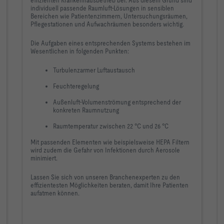
effizienten Krankenhausbetrieb bei.
Aus diesem Grund sind
individuell passende Raumluft-Lösungen in sensiblen
Bereichen wie Patientenzimmern, Untersuchungsräumen,
Pflegestationen und Aufwachräumen besonders wichtig.
Die Aufgaben eines entsprechenden Systems bestehen im
Wesentlichen in folgenden Punkten:
Turbulenzarmer Luftaustausch
Feuchteregelung
Außenluft-Volumenströmung entsprechend der
konkreten Raumnutzung
Raumtemperatur zwischen 22 °C und 26 °C
Mit passenden Elementen wie beispielsweise HEPA Filtern
wird zudem die Gefahr von Infektionen durch Aerosole
minimiert.
Lassen Sie sich von unseren Branchenexperten zu den
effizientesten Möglichkeiten beraten, damit Ihre Patienten
aufatmen können.