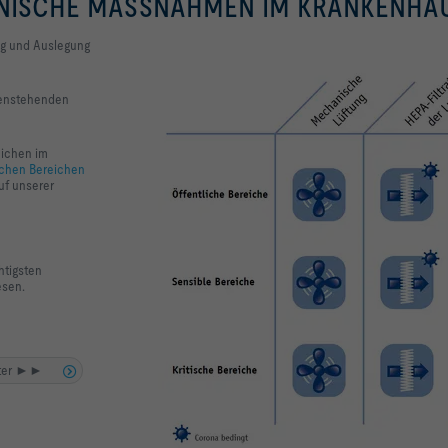
NISCHE MASSNAHMEN IM KRANKENHA
ng und Auslegung
benstehenden
eichen im
ischen Bereichen
uf unserer
htigsten
esen.
unter ►►