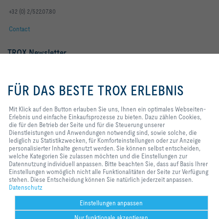
+32 (0) 2/522.07.80
Contact
TROX Newsletter
Frau
Herr
Mit Klick auf den Button erlauben
Sie uns, Ihnen ein optimales
FÜR DAS BESTE TROX ERLEBNIS
Webseiten-Erlebnis und einfache
Einkaufsprozesse zu bieten. Dazu
zählen Cookies, die für den
Mit Klick auf den Button erlauben Sie uns, Ihnen ein optimales Webseiten-
Betrieb der Seite und für die
Erlebnis und einfache Einkaufsprozesse zu bieten. Dazu zählen Cookies,
Steuerung unserer
die für den Betrieb der Seite und für die Steuerung unserer
Dienstleistungen und
Dienstleistungen und Anwendungen notwendig sind, sowie solche, die
Anwendungen notwendig sind,
lediglich zu Statistikzwecken, für Komforteinstellungen oder zur Anzeige
sowie solche, die lediglich zu
personalisierter Inhalte genutzt werden. Sie können selbst entscheiden,
Statistikzwecken, für
welche Kategorien Sie zulassen möchten und die Einstellungen zur
Newsletter footer form legal terms
Jetzt abonnieren
Komforteinstellungen oder zur
Datennutzung individuell anpassen. Bitte beachten Sie, dass auf Basis Ihrer
Anzeige personalisierter Inhalte
Einstellungen womöglich nicht alle Funktionalitäten der Seite zur Verfügung
genutzt werden. Sie können selbst
stehen. Diese Entscheidung können Sie natürlich jederzeit anpassen.
entscheiden, welche Kategorien
Datenschutz
Home
Kontakt
Impressum
AGB
Datenschutz
Disclaimer
Sie zulassen möchten und die
Einstellungen zur Datennutzung
2026 © TROX Austria GmbH
Einstellungen anpassen
individuell anpassen. Bitte
Nur funktionale akzeptieren
beachten Sie, dass auf Basis Ihrer