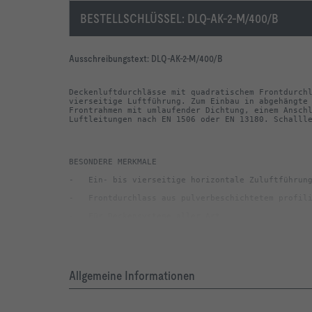
BESTELLSCHLÜSSEL:
DLQ-AK-2-M/400/B
Ausschreibungstext:
DLQ-AK-2-M/400/B
Deckenluftdurchlässe mit quadratischem Frontdurchl
vierseitige Luftführung. Zum Einbau in abgehängte 
Frontrahmen mit umlaufender Dichtung, einem Anschl
Luftleitungen nach EN 1506 oder EN 13180. Schalll
-   Luftleitungsanschluss horizontal
Allgemeine Informationen