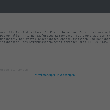
ass. Als Zuluftdurchlass für Komfortbereiche. Frontdurchlass mit
Decken aller Art. Einbaufertige Komponente, bestehend aus dem Fr
usskasten, horizontal angeordnetem Anschlussstutzen und Bohrunge
eistungspegel des Strömungsgeräusches gemessen nach EN ISO 5135.
Vollständigen Text anzeigen