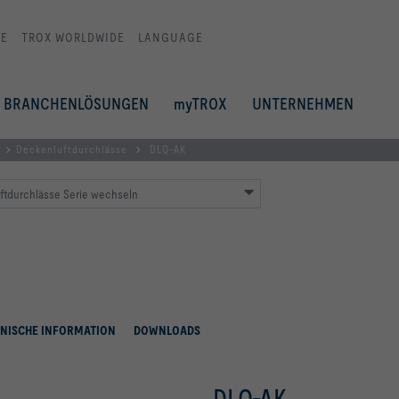
E
TROX WORLDWIDE
LANGUAGE
BRANCHENLÖSUNGEN
myTROX
UNTERNEHMEN
Deckenluftdurchlässe
DLQ-AK
ftdurchlässe Serie wechseln
NISCHE INFORMATION
DOWNLOADS
DLQ-AK