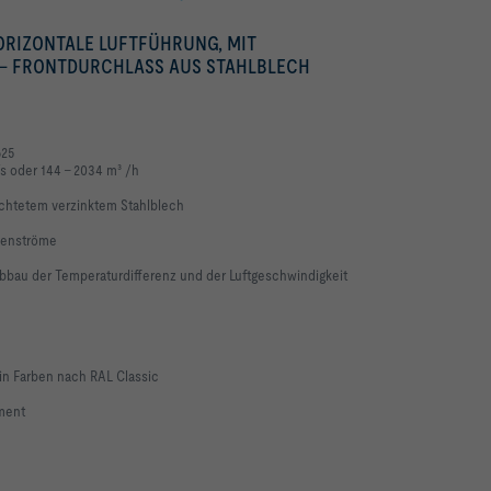
HORIZONTALE LUFTFÜHRUNG, MIT
 – FRONTDURCHLASS AUS STAHLBLECH
625
s oder 144 – 2034 m³ /h
ichtetem verzinktem Stahlblech
umenströme
bau der Temperaturdifferenz und der Luftgeschwindigkeit
in Farben nach RAL Classic
ment