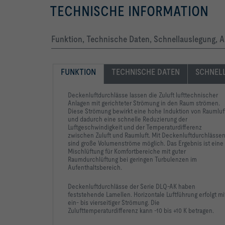
TECHNISCHE INFORMATION
Funktion, Technische Daten, Schnellauslegung, 
-   P1: Pulverbeschichtet, Farbton nach RAL Class
FUNKTION
TECHNISCHE DATEN
SCHNEL
Deckenluftdurchlässe lassen die Zuluft lufttechnischer
Anlagen mit gerichteter Strömung in den Raum strömen.
Diese Strömung bewirkt eine hohe Induktion von Raumluf
und dadurch eine schnelle Reduzierung der
Luftgeschwindigkeit und der Temperaturdifferenz
zwischen Zuluft und Raumluft. Mit Deckenluftdurchlässe
sind große Volumenströme möglich. Das Ergebnis ist eine
Mischlüftung für Komfortbereiche mit guter
Raumdurchlüftung bei geringen Turbulenzen im
Aufenthaltsbereich.
Deckenluftdurchlässe der Serie DLQ-AK haben
feststehende Lamellen. Horizontale Luftführung erfolgt mi
ein- bis vierseitiger Strömung. Die
Zulufttemperaturdifferenz kann -10 bis +10 K betragen.