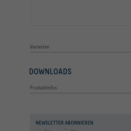
Varianten
DOWNLOADS
Produktinfos
LWNR [dB]     36                    45           
NEWSLETTER ABONNIEREN
Frau
Herr