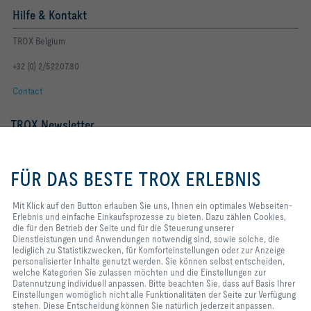
Hilfe & Kontakt
TROX Belgium
+32 (0) 2/522.07.80
Contact
TROX Newsletter
Frau
Herr
Mit Klick auf den Button erlauben
Sie uns, Ihnen ein optimales
FÜR DAS BESTE TROX ERLEBNIS
Webseiten-Erlebnis und einfache
Einkaufsprozesse zu bieten. Dazu
zählen Cookies, die für den
Mit Klick auf den Button erlauben Sie uns, Ihnen ein optimales Webseiten-
Betrieb der Seite und für die
Erlebnis und einfache Einkaufsprozesse zu bieten. Dazu zählen Cookies,
Steuerung unserer
die für den Betrieb der Seite und für die Steuerung unserer
Dienstleistungen und
Dienstleistungen und Anwendungen notwendig sind, sowie solche, die
Anwendungen notwendig sind,
lediglich zu Statistikzwecken, für Komforteinstellungen oder zur Anzeige
sowie solche, die lediglich zu
personalisierter Inhalte genutzt werden. Sie können selbst entscheiden,
Statistikzwecken, für
welche Kategorien Sie zulassen möchten und die Einstellungen zur
Newsletter footer form legal terms
Jetzt abonnieren
Komforteinstellungen oder zur
Datennutzung individuell anpassen. Bitte beachten Sie, dass auf Basis Ihrer
Anzeige personalisierter Inhalte
Einstellungen womöglich nicht alle Funktionalitäten der Seite zur Verfügung
genutzt werden. Sie können selbst
stehen. Diese Entscheidung können Sie natürlich jederzeit anpassen.