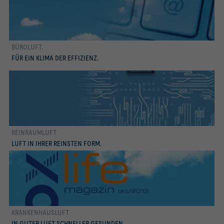
BÜROLUFT.
TROX life Magazin apr/2014
FÜR EIN KLIMA DER EFFIZIENZ.
REINRAUMLUFT
TROX life Magazin mai/2015
LUFT IN IHRER REINSTEN FORM.
KRANKENHAUSLUFT
TROX life Magazin okt/2013
IN GUTER LUFT SCHNELLER GESUNDEN.