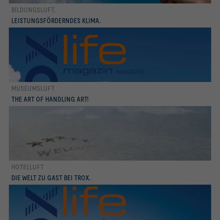
BILDUNGSLUFT.
mehr erfahren
LEISTUNGSFÖRDERNDES KLIMA.
MUSEUMSLUFT
TROX life Magazin feb/2013
THE ART OF HANDLING ART!
HOTELLUFT
TROX life Magazin sep/2011
DIE WELT ZU GAST BEI TROX.