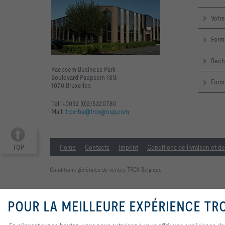
Votre
Formu
Rech
Paepsem Business Park
Boulevard Paepsem 18G
Formu
1070 Bruxelles
Tel: +0032 (0)2/522.07.80
Mail:
trox-be@troxgroup.com
TOP
Home
Contacts
Imprint
Conditions de livraison et d
Conditions générales de ventes TROX Belgique
POUR LA MEILLEURE EXPÉRIENCE TR