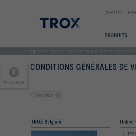
CONTACT
HO
PRODUITS
Side Services
Conditions générales de ventes TROX
Page
CONDITIONS GÉNÉRALES DE V
d'accueil
Service d'aide
Downloads
TROX Belgium
Online-
TROX