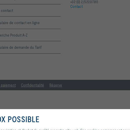
+32 (0) 2/522.07.80
Contact
 contact
laire de contact en ligne
erche Produit A-Z
laire de demande du Tarif
e paiement
Confidentialité
Réserve
OX POSSIBLE
En cliquant sur ce bouton, vous nous autorisez à vous offrir une expérience 
qualité sur notre site web. Ces cookies comprennent ceux qui sont nécessa