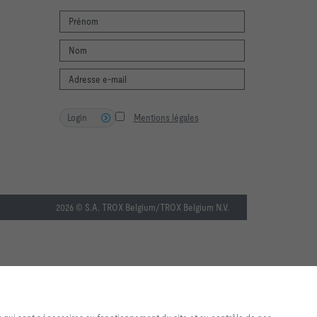
Login
Mentions légales
2026 © S.A. TROX Belgium/TROX Belgium N.V.
de navigation et d'achat de
ires au fonctionnement du site