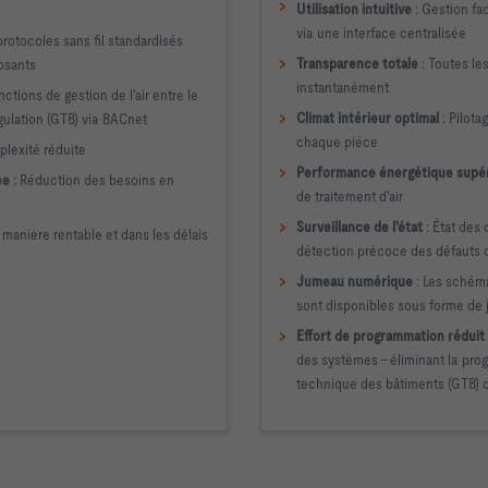
>
Utilisation intuitive
: Gestion fa
via une interface centralisée
protocoles sans fil standardisés
>
Transparence totale
: Toutes le
osants
instantanément
ctions de gestion de l'air entre le
>
Climat intérieur optimal
: Pilota
ulation (GTB) via BACnet
chaque pièce
plexité réduite
>
Performance énergétique supé
ée
: Réduction des besoins en
de traitement d'air
>
Surveillance de l'état
: État des
 manière rentable et dans les délais
détection précoce des défauts 
>
Jumeau numérique
: Les schém
sont disponibles sous forme de
>
Effort de programmation réduit
des systèmes – éliminant la pr
technique des bâtiments (GTB) 