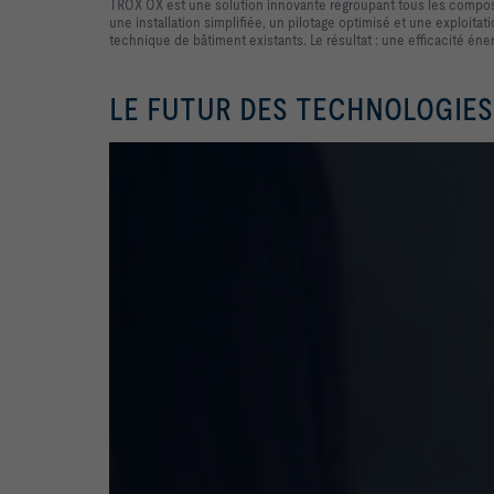
TROX OX est une solution innovante regroupant tous les composa
une installation simplifiée, un pilotage optimisé et une exploit
technique de bâtiment existants. Le résultat : une efficacité én
LE FUTUR DES TECHNOLOGIES 