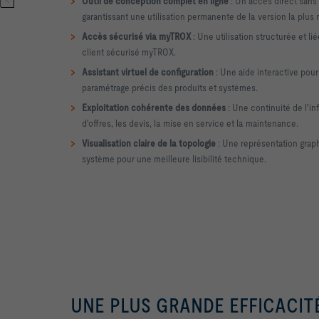
>
Outil de conception complet en ligne
: Un accès direct sans
garantissant une utilisation permanente de la version la plus 
>
Accès sécurisé via myTROX
: Une utilisation structurée et lié
client sécurisé myTROX.
>
Assistant virtuel de configuration
: Une aide interactive pour 
paramétrage précis des produits et systèmes.
>
Exploitation cohérente des données
: Une continuité de l'in
d'offres, les devis, la mise en service et la maintenance.
>
Visualisation claire de la topologie
: Une représentation grap
système pour une meilleure lisibilité technique.
UNE PLUS GRANDE EFFICACITÉ