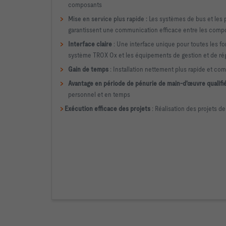
composants
>
Mise en service plus rapide :
Les systèm
es de bus et les 
garantissent une communication efficace entre les comp
>
Interface claire
: Une interface unique pour toutes les fon
système TROX Ox et les équipements de gestion et de rég
>
Gain de temps
: Installation nettement plus rapide et com
>
Avantage en période de pénurie de main-d'œuvre qualifi
personnel et en temps
>
Exécution efficace des projets
: Réalisation des projets de