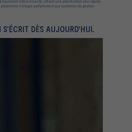
iquement interconnecté, offrant une planification plus rapide,
La plateforme s'intègre parfaitement aux systèmes de gestion
 S'ÉCRIT DÈS AUJOURD'HUI.