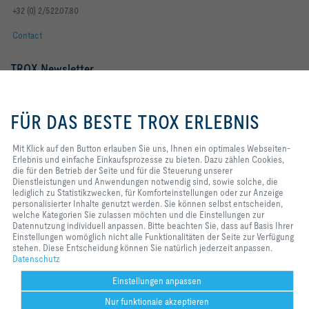
+32 (0) 2/522.07.80
Contact
TROX Newsletter
Frau
Herr
Mit Klick auf den Button erlauben
Sie uns, Ihnen ein optimales
FÜR DAS BESTE TROX ERLEBNIS
Webseiten-Erlebnis und einfache
Einkaufsprozesse zu bieten. Dazu
zählen Cookies, die für den
Mit Klick auf den Button erlauben Sie uns, Ihnen ein optimales Webseiten-
Betrieb der Seite und für die
Erlebnis und einfache Einkaufsprozesse zu bieten. Dazu zählen Cookies,
Steuerung unserer
die für den Betrieb der Seite und für die Steuerung unserer
Dienstleistungen und
Dienstleistungen und Anwendungen notwendig sind, sowie solche, die
Anwendungen notwendig sind,
lediglich zu Statistikzwecken, für Komforteinstellungen oder zur Anzeige
sowie solche, die lediglich zu
personalisierter Inhalte genutzt werden. Sie können selbst entscheiden,
Statistikzwecken, für
welche Kategorien Sie zulassen möchten und die Einstellungen zur
Newsletter footer form legal terms
Jetzt abonnieren
Komforteinstellungen oder zur
Datennutzung individuell anpassen. Bitte beachten Sie, dass auf Basis Ihrer
Anzeige personalisierter Inhalte
Einstellungen womöglich nicht alle Funktionalitäten der Seite zur Verfügung
genutzt werden. Sie können selbst
stehen. Diese Entscheidung können Sie natürlich jederzeit anpassen.
entscheiden, welche Kategorien
Datenschutz
Home
Kontakt
Impressum
AGB
Datenschutz
Disclaimer
Sie zulassen möchten und die
2026 © TROX Austria GmbH
Einstellungen zur Datennutzung
Einstellungen anpassen
individuell anpassen. Bitte
Nur funktionale akzeptieren
beachten Sie, dass auf Basis Ihrer