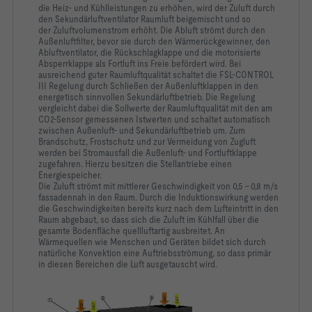
die Heiz- und Kühlleistungen zu erhöhen, wird der Zuluft durch
den Sekundärluftventilator Raumluft beigemischt und so
der
Zuluftvolumenstrom erhöht. Die Abluft strömt durch den
Außenluftfilter, bevor sie durch den Wärmerückgewinner, den
Abluftventilator, die Rückschlagklappe und die motorisierte
Absperrklappe als Fortluft ins Freie befördert wird. Bei
ausreichend guter Raumluftqualität schaltet die FSL-CONTROL
III Regelung durch Schließen der Außenluftklappen in den
energetisch sinnvollen Sekundärluftbetrieb. Die Regelung
vergleicht dabei die Sollwerte der Raumluftqualität mit den am
CO
2
-Sensor gemessenen Istwerten und schaltet automatisch
zwischen Außenluft- und Sekundärluftbetrieb um. Zum
Brandschutz, Frostschutz und zur Vermeidung von Zugluft
werden bei Stromausfall die Außenluft- und Fortluftklappe
zugefahren. Hierzu besitzen die Stellantriebe einen
Energiespeicher.
Die Zuluft strömt mit mittlerer Geschwindigkeit von 0,5 – 0,8 m/s
fassadennah in den Raum. Durch die Induktionswirkung werden
die Geschwindigkeiten bereits kurz nach dem Lufteintritt in den
Raum abgebaut, so dass sich die Zuluft im Kühlfall über die
gesamte Bodenfläche quellluftartig ausbreitet. An
Wärmequellen wie Menschen und Geräten bildet sich durch
natürliche Konvektion eine Auftriebsströmung, so dass primär
in diesen Bereichen die Luft ausgetauscht wird.