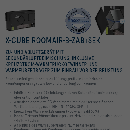
X-CUBE ROOMAIR-B-ZAB+SEK
ZU- UND ABLUFTGERÄT MIT
SEKUNDÄRLUFTBEIMISCHUNG, INKLUSIVE
KREUZSTROM-WÄRMERÜCKGEWINNER UND
WÄRMEÜBERTRAGER ZUM EINBAU VOR DER BRÜSTUNG
Anschlussfertiges dezentrales Lüftungsgerät zur komfortablen
Raumtemperierung
sowie Be- und Entlüftung von Räumen
Erhöhte Heiz- und Kühlleistungen durch Sekundärluftbeimischung
über dritten Ventilator
Akustisch optimierte EC-Ventilatoren mit niedriger spezifischer
Ventilatorleistung, nach DIN EN 16798-3 SFP = 1
Kreuzstrom-Wärmerückgewinner (Rückwärmzahl 60 %)
Hocheffizienter Wärmeübertrager zum Heizen und Kühlen als 2- oder
4-Leiter- System
Anschluss des Wärmeübertragers raumseitig rechts
Kondensatwanne mit Kondensatanschluss (raumseitig rechts)