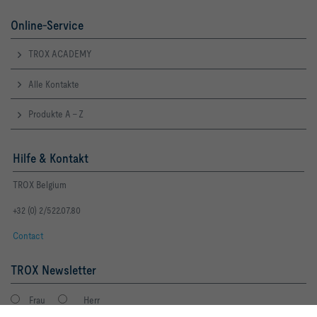
Online-Service
TROX ACADEMY
Alle Kontakte
Produkte A - Z
Hilfe & Kontakt
TROX Belgium
+32 (0) 2/522.07.80
Contact
TROX Newsletter
Frau
Herr