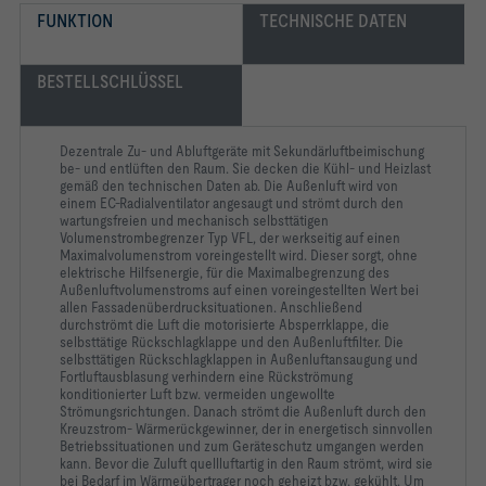
FUNKTION
TECHNISCHE DATEN
BESTELLSCHLÜSSEL
Dezentrale Zu- und Abluftgeräte mit Sekundärluftbeimischung
be- und entlüften den Raum. Sie decken die Kühl- und Heizlast
gemäß den technischen Daten ab. Die Außenluft wird von
einem EC-Radialventilator angesaugt und strömt durch den
wartungsfreien und mechanisch selbsttätigen
Volumenstrombegrenzer Typ VFL, der werkseitig auf einen
Maximalvolumenstrom voreingestellt wird. Dieser sorgt, ohne
elektrische Hilfsenergie, für die Maximalbegrenzung des
Außenluftvolumenstroms auf einen voreingestellten Wert bei
allen Fassadenüberdrucksituationen. Anschließend
durchströmt die Luft die motorisierte Absperrklappe, die
selbsttätige Rückschlagklappe und den Außenluftfilter. Die
selbsttätigen Rückschlagklappen in Außenluftansaugung und
Fortluftausblasung verhindern eine Rückströmung
konditionierter Luft bzw. vermeiden ungewollte
Strömungsrichtungen. Danach strömt die Außenluft durch den
Kreuzstrom- Wärmerückgewinner, der in energetisch sinnvollen
Betriebssituationen und zum Geräteschutz umgangen werden
kann. Bevor die Zuluft quellluftartig in den Raum strömt, wird sie
bei Bedarf im Wärmeübertrager noch geheizt bzw. gekühlt. Um