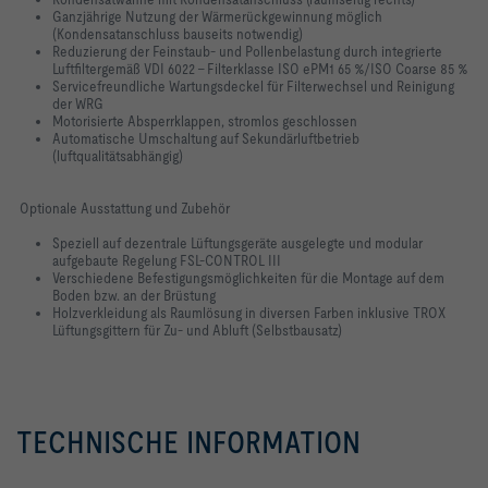
Ganzjährige Nutzung der Wärmerückgewinnung möglich
(Kondensatanschluss bauseits notwendig)
Reduzierung der Feinstaub- und Pollenbelastung durch integrierte
Luftfiltergemäß VDI 6022 – Filterklasse ISO ePM1 65 %/ISO Coarse 85 %
Servicefreundliche Wartungsdeckel für Filterwechsel und Reinigung
der WRG
Motorisierte Absperrklappen, stromlos geschlossen
Automatische Umschaltung auf Sekundärluftbetrieb
(luftqualitätsabhängig)
Optionale Ausstattung und Zubehör
Speziell auf dezentrale Lüftungsgeräte ausgelegte und modular
aufgebaute Regelung FSL-CONTROL III
Verschiedene Befestigungsmöglichkeiten für die Montage auf dem
Boden bzw. an der Brüstung
Holzverkleidung als Raumlösung in diversen Farben inklusive TROX
Lüftungsgittern für Zu- und Abluft (Selbstbausatz)
TECHNISCHE INFORMATION