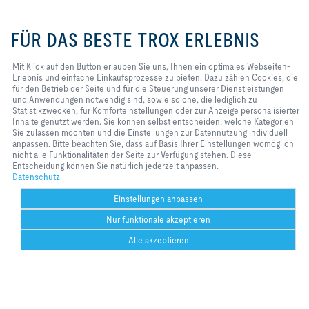
Mit Klick auf den Button erlauben
Sie uns, Ihnen ein optimales
FÜR DAS BESTE TROX ERLEBNIS
Webseiten-Erlebnis und einfache
Einkaufsprozesse zu bieten. Dazu
zählen Cookies, die für den Betrieb
Mit Klick auf den Button erlauben Sie uns, Ihnen ein optimales Webseiten-
der Seite und für die Steuerung
Erlebnis und einfache Einkaufsprozesse zu bieten. Dazu zählen Cookies, die
unserer Dienstleistungen und
für den Betrieb der Seite und für die Steuerung unserer Dienstleistungen
Anwendungen notwendig sind,
und Anwendungen notwendig sind, sowie solche, die lediglich zu
Newsletter footer form legal terms
Jetzt abonnieren
sowie solche, die lediglich zu
Statistikzwecken, für Komforteinstellungen oder zur Anzeige personalisierter
Statistikzwecken, für
Inhalte genutzt werden. Sie können selbst entscheiden, welche Kategorien
Komforteinstellungen oder zur
Sie zulassen möchten und die Einstellungen zur Datennutzung individuell
Anzeige personalisierter Inhalte
anpassen. Bitte beachten Sie, dass auf Basis Ihrer Einstellungen womöglich
Home
Kontakt
Impressum
AGB
Datenschutz
Disclaimer
genutzt werden. Sie können selbst
nicht alle Funktionalitäten der Seite zur Verfügung stehen. Diese
entscheiden, welche Kategorien
2026 © TROX Austria GmbH
Entscheidung können Sie natürlich jederzeit anpassen.
Sie zulassen möchten und die
Datenschutz
Einstellungen zur Datennutzung
individuell anpassen. Bitte
Einstellungen anpassen
beachten Sie, dass auf Basis Ihrer
Nur funktionale akzeptieren
Einstellungen womöglich nicht alle
Funktionalitäten der Seite zur
Could not connect to the reCAPTCHA service. Please check your internet
Alle akzeptieren
Verfügung stehen. Diese
connection and reload to get a reCAPTCHA challenge.
Entscheidung können Sie natürlich
Help Desk
Weitere
drucken
Cookie-Einstellungen
merken
teilen
Kontakt
PDF
Could not connect to the reCAPTCHA service. Please check your internet
TROX AT
ht
jederzeit anpassen.
w.
connection and reload to get a reCAPTCHA challenge.
co
Could not connect to the reCAPTCHA service. Please check your internet
connection and reload to get a reCAPTCHA challenge.
be
Could not connect to the reCAPTCHA service. Please check your internet